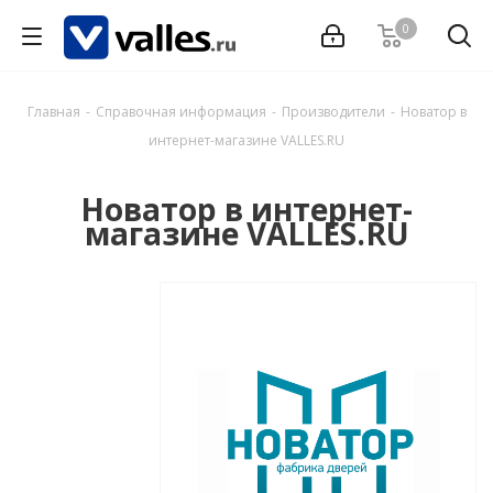
0
Главная
-
Справочная информация
-
Производители
-
Новатор в
интернет-магазине VALLES.RU
Новатор в интернет-
магазине VALLES.RU