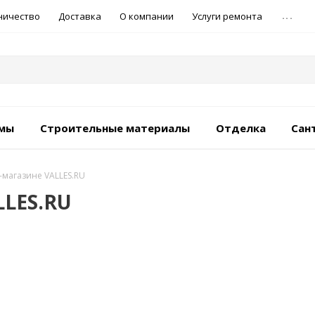
...
ничество
Доставка
О компании
Услуги ремонта
емы
Строительные материалы
Отделка
Сан
т-магазине VALLES.RU
LLES.RU