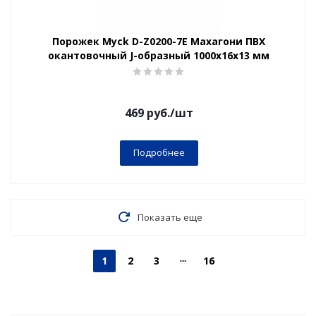
Порожек Myck D-Z0200-7Е Махагони ПВХ
окантовочный J-образный 1000х16х13 мм
469
руб.
/шт
Подробнее
Показать еще
1
2
3
16