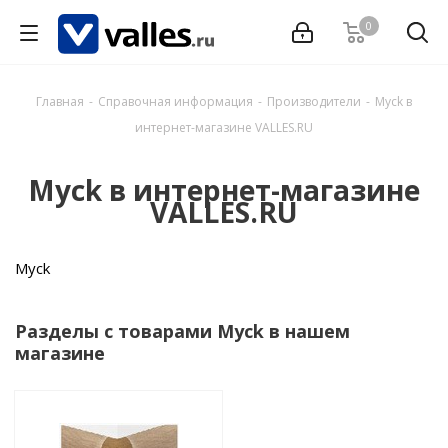
0
Главная
-
Справочная информация
-
Производители
-
Myck в
интернет-магазине VALLES.RU
Myck в интернет-магазине
VALLES.RU
Myck
Разделы с товарами Myck в нашем
магазине