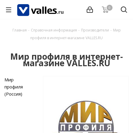
0
Главная
-
Справочная информация
-
Производители
-
Мир
профиля в интернет-магазине VALLES.RU
Мир профиля в интернет-
магазине VALLES.RU
Мир
профиля
(Россия)