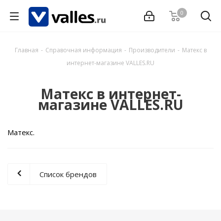
0
Главная
-
Справочная информация
-
Производители
-
Матекс в
интернет-магазине VALLES.RU
Матекс в интернет-
магазине VALLES.RU
Матекс.
Список брендов