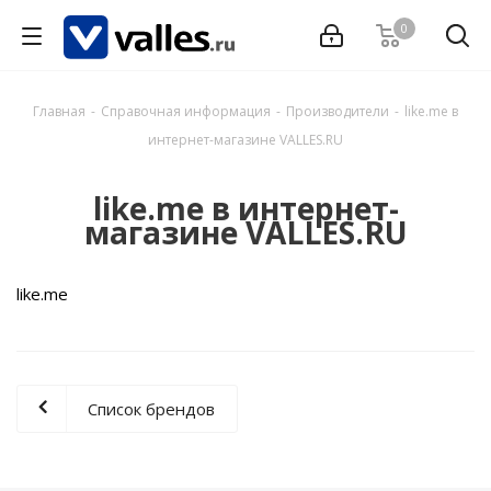
0
Главная
-
Справочная информация
-
Производители
-
like.me в
интернет-магазине VALLES.RU
like.me в интернет-
магазине VALLES.RU
like.me
Список брендов