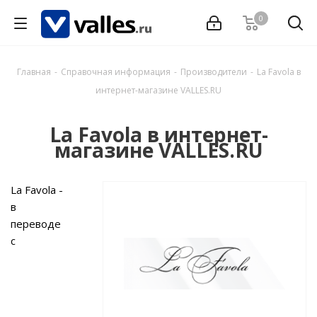
0
Главная
-
Справочная информация
-
Производители
-
La Favola в
интернет-магазине VALLES.RU
La Favola в интернет-
магазине VALLES.RU
La Favola -
в
переводе
с