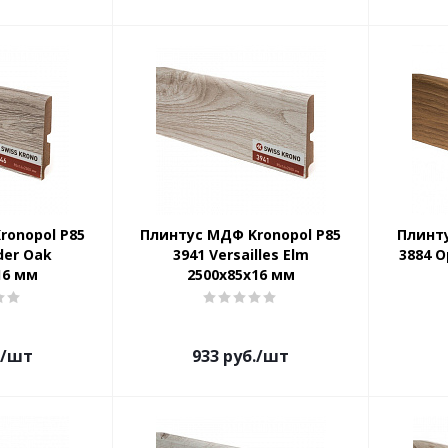
ronopol P85
Плинтус МДФ Kronopol P85
Плинту
der Oak
3941 Versailles Elm
3884 O
16 мм
2500х85х16 мм
/шт
933
руб.
/шт