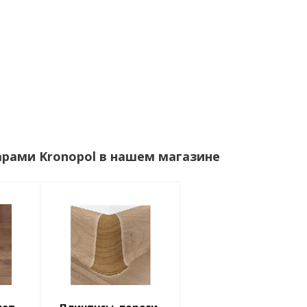
арами Kronopol в нашем магазине
кет,
Плинтусы, пороги,