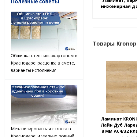
Полезные советы
инженерная д
Товары Kronop
Обшивка стен гипсокартоном в
Краснодаре: расценка в смете,
варианты исполнения
Ламинат KRON
Лайн Дуб Ларе
Механизированная стяжка в
8 мм АС4/32 кла
Краснодаре: идеально ровный