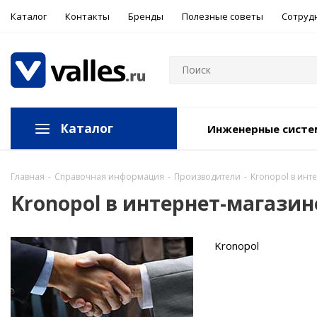
Каталог
Контакты
Бренды
Полезные советы
Сотруд
Каталог
Инженерные сист
Главная
-
Справочная информация
-
Производители
-
Kronopol в инт
Kronopol в интернет-магазин
Kronopol