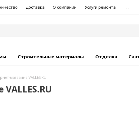
...
ничество
Доставка
О компании
Услуги ремонта
емы
Строительные материалы
Отделка
Сан
ернет-магазине VALLES.RU
е VALLES.RU