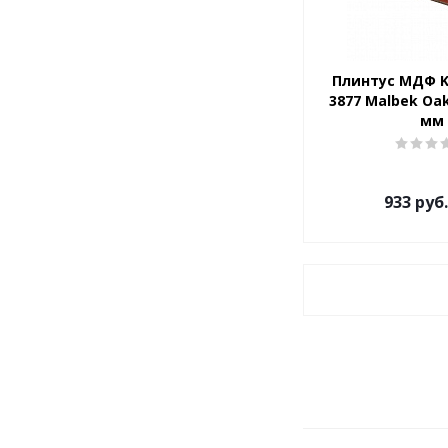
Плинтус МДФ K
3877 Malbek Oa
мм
933
руб.