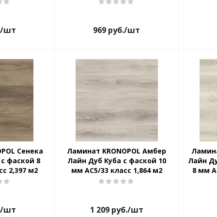
/шт
969
руб.
/шт
POL Сенека
Ламинат KRONOPOL Амбер
Ламин
с фаской 8
Лайн Дуб Куба с фаской 10
Лайн Д
с 2,397 м2
мм АС5/33 класс 1,864 м2
8 мм А
/шт
1 209
руб.
/шт