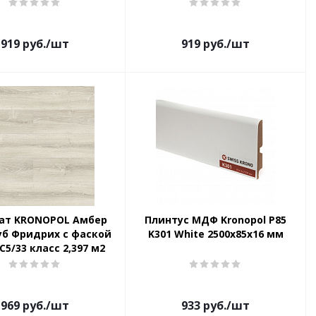
919
руб.
/шт
919
руб.
/шт
ат KRONOPOL Амбер
Плинтус МДФ Kronopol P85
уб Фридрих с фаской
K301 White 2500х85х16 мм
С5/33 класс 2,397 м2
969
руб.
/шт
933
руб.
/шт