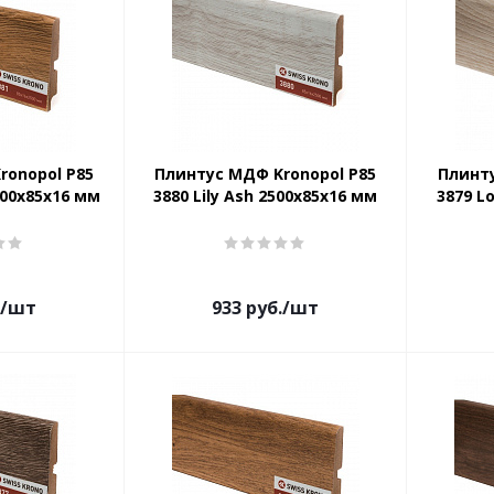
ronopol P85
Плинтус МДФ Kronopol P85
Плинту
500х85х16 мм
3880 Lily Ash 2500х85х16 мм
3879 L
/шт
933
руб.
/шт