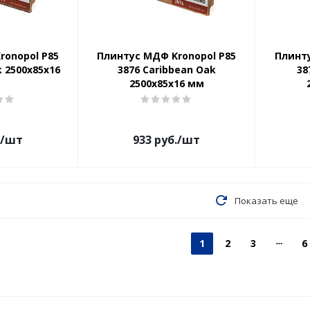
ronopol P85
Плинтус МДФ Kronopol P85
Плинту
k 2500х85х16
3876 Caribbean Oak
38
2500х85х16 мм
/шт
933
руб.
/шт
Показать еще
1
2
3
6