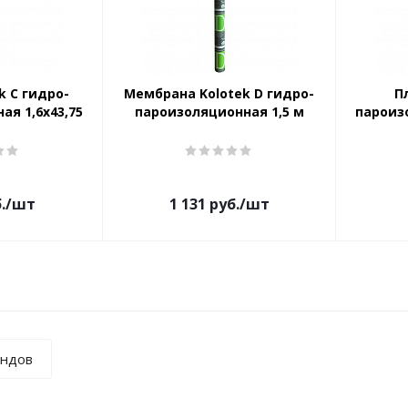
k C гидро-
Мембрана Kolotek D гидро-
П
ая 1,6х43,75
пароизоляционная 1,5 м
пароизо
.
/шт
1 131
руб.
/шт
ендов