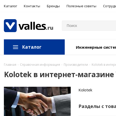
Каталог
Контакты
Бренды
Полезные советы
Сотруд
Каталог
Инженерные сист
Главная
-
Справочная информация
-
Производители
-
Kolotek в инте
Kolotek в интернет-магазине
Kolotek
Разделы с тов