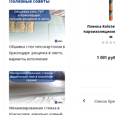
Полезные советы
Пленка Kolote
пароизоляционн
м
Обшивка стен гипсокартоном в
Краснодаре: расценка в смете,
1 001
руб
варианты исполнения
Список бр
Механизированная стяжка в
Краснодаре: идеально ровный