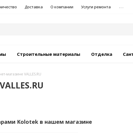
...
ничество
Доставка
О компании
Услуги ремонта
емы
Строительные материалы
Отделка
Сан
рнет-магазине VALLES.RU
 VALLES.RU
арами Kolotek в нашем магазине