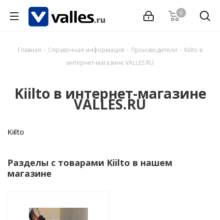
0
Главная
-
Справочная информация
-
Производители
-
Kiilto в
интернет-магазине VALLES.RU
Kiilto в интернет-магазине
VALLES.RU
Kiilto
Разделы с товарами Kiilto в нашем
магазине