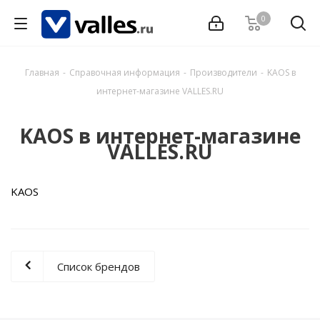
0
Главная
-
Справочная информация
-
Производители
-
KAOS в
интернет-магазине VALLES.RU
KAOS в интернет-магазине
VALLES.RU
KAOS
Список брендов