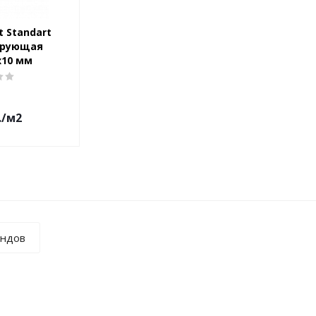
t Standart
ирующая
x10 мм
.
/м2
ендов