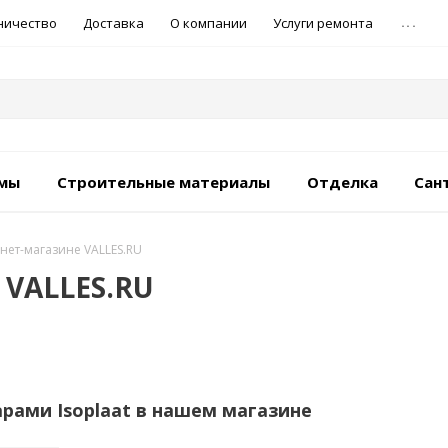
...
ничество
Доставка
О компании
Услуги ремонта
емы
Строительные материалы
Отделка
Сан
рнет-магазине VALLES.RU
 VALLES.RU
арами Isoplaat в нашем магазине