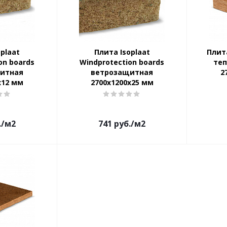
plaat
Плита Isoplaat
Плита
on boards
Windprotection boards
те
итная
ветрозащитная
2
х12 мм
2700х1200х25 мм
.
/м2
741
руб.
/м2