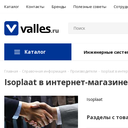
Каталог
Контакты
Бренды
Полезные советы
Сотруд
Каталог
Инженерные сист
Главная
-
Справочная информация
-
Производители
-
Isoplaat в инте
Isoplaat в интернет-магазине
Isoplaat
Разделы с тов