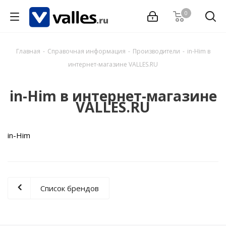
0
Главная
-
Справочная информация
-
Производители
-
in-Him в
интернет-магазине VALLES.RU
in-Him в интернет-магазине
VALLES.RU
in-Him
Список брендов