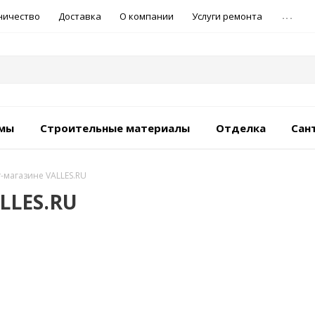
...
ничество
Доставка
О компании
Услуги ремонта
емы
Строительные материалы
Отделка
Сан
т-магазине VALLES.RU
LLES.RU