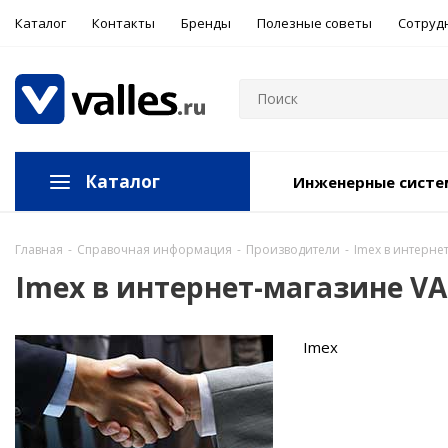
Каталог
Контакты
Бренды
Полезные советы
Сотруд
Каталог
Инженерные сист
Главная
-
Справочная информация
-
Производители
-
Imex в интерне
Imex в интернет-магазине VA
Imex