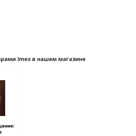
арами Imex в нашем магазине
щение:
а