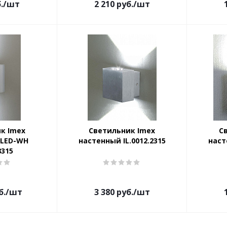
.
/шт
2 210
руб.
/шт
к Imex
Светильник Imex
С
 LED-WH
настенный IL.0012.2315
наст
8315
б.
/шт
3 380
руб.
/шт