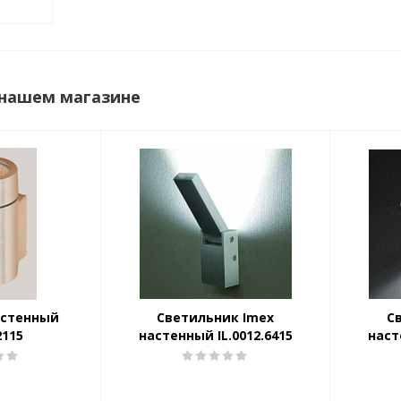
 нашем магазине
астенный
Светильник Imex
С
2115
настенный IL.0012.6415
наст