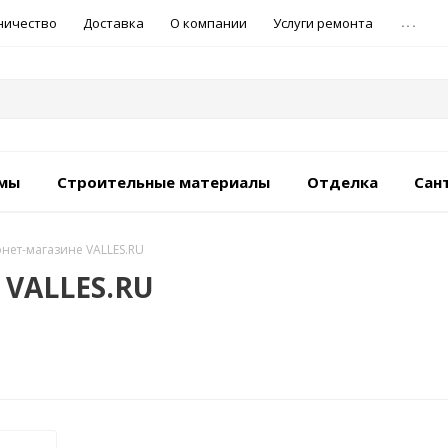
...
ничество
Доставка
О компании
Услуги ремонта
емы
Строительные материалы
Отделка
Сан
рнет-магазине VALLES.RU
 VALLES.RU