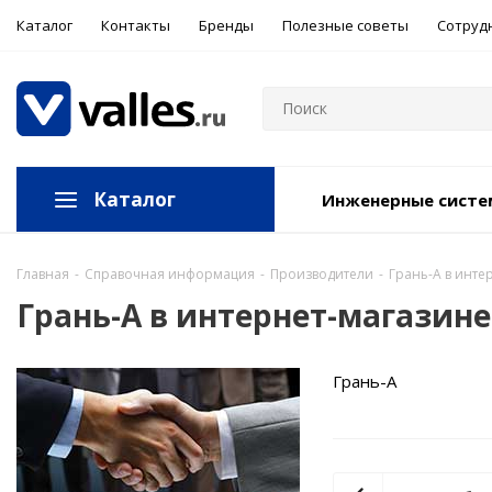
Каталог
Контакты
Бренды
Полезные советы
Сотруд
Каталог
Инженерные сист
Главная
-
Справочная информация
-
Производители
-
Грань-А в инте
Грань-А в интернет-магазине
Грань-А