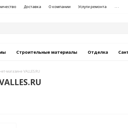
...
ничество
Доставка
О компании
Услуги ремонта
емы
Строительные материалы
Отделка
Сан
рнет-магазине VALLES.RU
 VALLES.RU