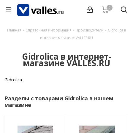
0
Главная
-
Справочная информация
-
Производители
-
Gidrolica в
интернет-магазине VALLES.RU
Gidrolica в интернет-
магазине VALLES.RU
Gidrolica
Разделы с товарами Gidrolica в нашем
магазине