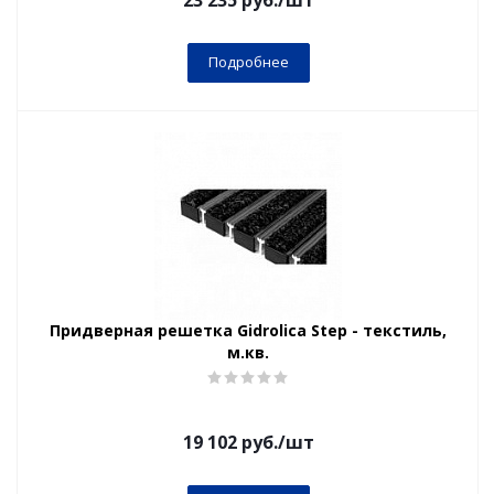
23 235
руб.
/шт
Подробнее
Придверная решетка Gidrolica Step - текстиль,
м.кв.
19 102
руб.
/шт