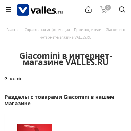
0
Главная
-
Справочная информация
-
Производители
-
Giacomini в
интернет-магазине VALLES.RU
Giacomini в интернет-
магазине VALLES.RU
Giacomini
Разделы с товарами Giacomini в нашем
магазине