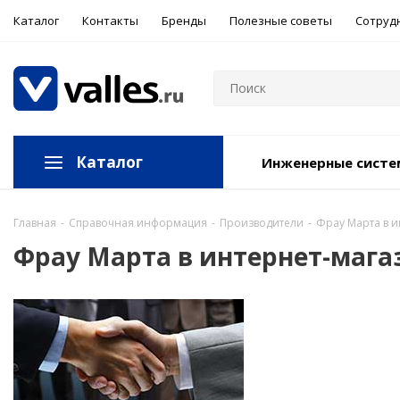
Каталог
Контакты
Бренды
Полезные советы
Сотруд
Каталог
Инженерные сист
Главная
-
Справочная информация
-
Производители
-
Фрау Марта в и
Фрау Марта в интернет-мага