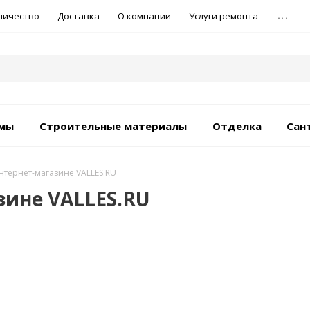
...
ничество
Доставка
О компании
Услуги ремонта
емы
Строительные материалы
Отделка
Сан
нтернет-магазине VALLES.RU
зине VALLES.RU