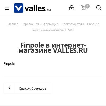
0
Главная
-
Справочная информация
-
Производители
-
Finpole в
интернет-магазине VALLES.RU
Finpole в интернет-
магазине VALLES.RU
Finpole
Список брендов