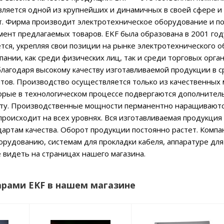
вляется одной из крупнейших и динамичных в своей сфере и
ет. Фирма производит электротехническое оборудование и п
ент предлагаемых товаров. EKF была образована в 2001 году
тся, укрепляя свои позиции на рынке электротехнического 
пании, как среди физических лиц, так и среди торговых орга
благодаря высокому качеству изготавливаемой продукции в с
тов. Производство осуществляется только из качественных
торые в технологическом процессе подвергаются дополните
оту. Производственные мощности перманентно наращиваются
происходит на всех уровнях. Вся изготавливаемая продукци
ртам качества. Оборот продукции постоянно растет. Компа
рудованию, системам для прокладки кабеля, аппаратуре для
 видеть на страницах нашего магазина.
арами EKF в нашем магазине