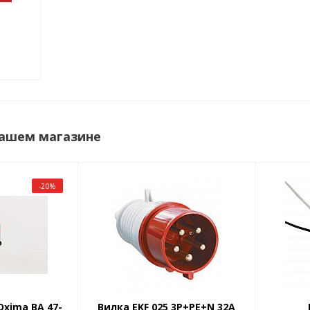
нашем магазине
-20%
Oxima BA 47-
Вилка EKF 025 3Р+РЕ+N 32А