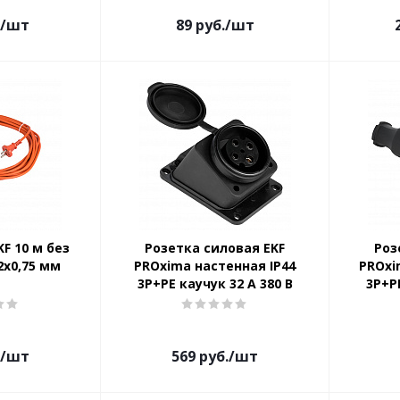
/шт
89
руб.
/шт
F 10 м без
Розетка силовая EKF
Роз
2х0,75 мм
PROxima настенная IP44
PROxi
3Р+РЕ каучук 32 А 380 В
3Р+Р
/шт
569
руб.
/шт