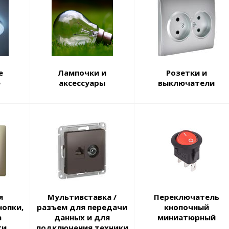
е
Лампочки и
Розетки и
е
аксессуары
выключатели
я
Мультивставка /
Переключатель
нопки,
разъем для передачи
кнопочный
а
данных и для
миниатюрный
и,
подключения техники