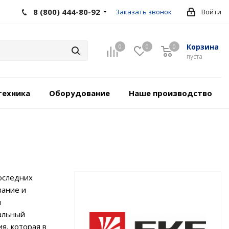
8 (800) 444-80-92
Заказать звонок
Войти
Корзина
0
0
0
пуста
техника
Оборудование
Наше производство
оследних
вание и
я
альный
я, которая в