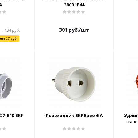
A
380В IP44
т
301
руб.
/шт
134
руб.
мия
27
руб.
27-E40 EKF
Переходник EKF Евро 6 А
Удлин
зазе