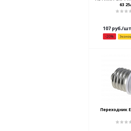
63 25
107
руб.
/ш
-
20
%
Эконо
Переходник E