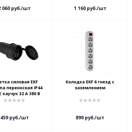
2 060
руб.
/шт
1 160
руб.
/шт
етка силовая EKF
Колодка EKF 6 гнезд с
ma переносная IP44
заземлением
Е каучук 32 А 380 В
459
руб.
/шт
890
руб.
/шт