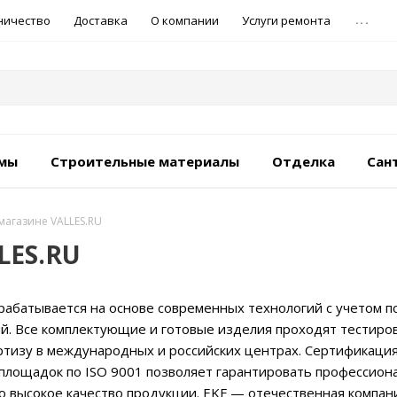
...
ничество
Доставка
О компании
Услуги ремонта
емы
Строительные материалы
Отделка
Сан
-магазине VALLES.RU
LES.RU
рабатывается на основе современных технологий с учетом п
й. Все комплектующие и готовые изделия проходят тестиро
ртизу в международных и российских центрах. Сертификаци
площадок по ISO 9001 позволяет гарантировать профессион
 высокое качество продукции. EKF — отечественная компани