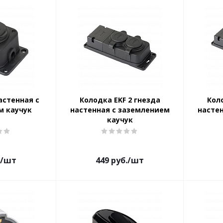
астенная с
Колодка EKF 2 гнезда
Кол
м каучук
настенная с заземлением
насте
каучук
/шт
449
руб.
/шт