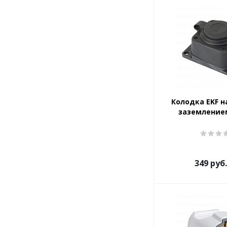
Колодка EKF н
заземление
349
руб.