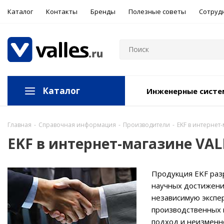
Каталог
Контакты
Бренды
Полезные советы
Сотруд
Каталог
Инженерные сист
Главная
-
Справочная информация
-
Производители
-
EKF в интернет
EKF в интернет-магазине VAL
Продукция EKF раз
научных достижени
независимую экспе
производственных 
подход и неизменно