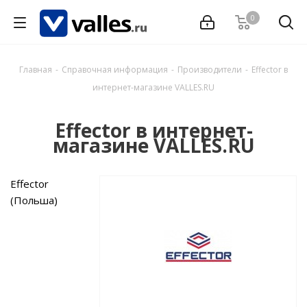
0
Главная
-
Справочная информация
-
Производители
-
Effector в
интернет-магазине VALLES.RU
Effector в интернет-
магазине VALLES.RU
Effector
(Польша)