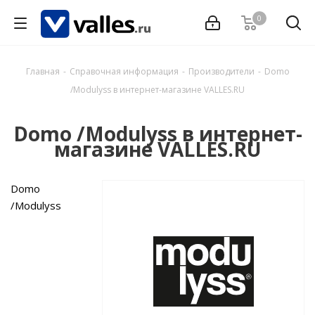
0
Главная
-
Справочная информация
-
Производители
-
Domo
/Modulyss в интернет-магазине VALLES.RU
Domo /Modulyss в интернет-
магазине VALLES.RU
Domo
/Modulyss