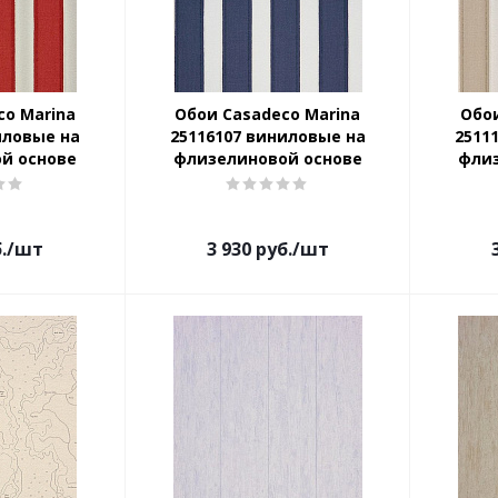
co Marina
Обои Casadeco Marina
Обои
иловые на
25116107 виниловые на
2511
й основе
флизелиновой основе
фли
.
/шт
3 930
руб.
/шт