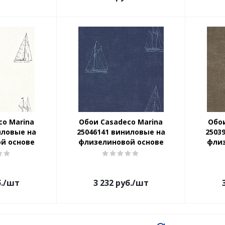
co Marina
Обои Casadeco Marina
Обои
иловые на
25046141 виниловые на
2503
й основе
флизелиновой основе
фли
.
/шт
3 232
руб.
/шт