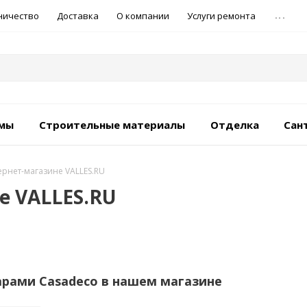
...
ничество
Доставка
О компании
Услуги ремонта
емы
Строительные материалы
Отделка
Сан
ернет-магазине VALLES.RU
е VALLES.RU
арами Casadeco в нашем магазине