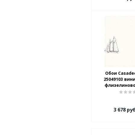
Обои Casade
25049103 вин
флизелиново
3 678
руб