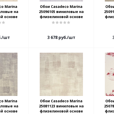
co Marina
Обои Casadeco Marina
Обои
иловые на
25096105 виниловые на
2509
й основе
флизелиновой основе
фли
.
/шт
3 678
руб.
/шт
co Marina
Обои Casadeco Marina
Обои
иловые на
25081123 виниловые на
2507
й основе
флизелиновой основе
фли