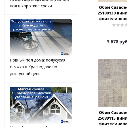
пол в короткие сроки
Обои Casade
25100130 вин
флизелиново
3 678
руб
Ровный пол дома: полусухая
стяжка в Краснодаре по
доступной цене
Обои Casade
25089115 вин
флизелиново