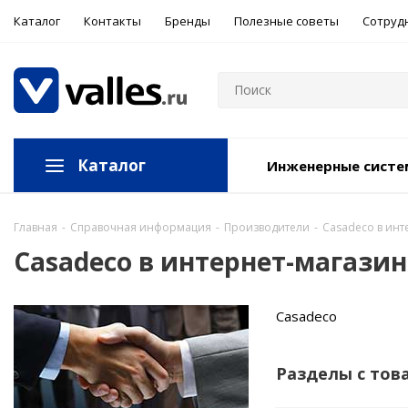
Каталог
Контакты
Бренды
Полезные советы
Сотруд
Каталог
Инженерные сист
Главная
-
Справочная информация
-
Производители
-
Casadeco в инт
Casadeco в интернет-магазин
Casadeco
Разделы с тов