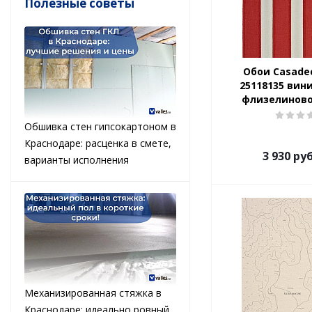
Полезные советы
Обои Casade
25118135 вин
флизелиново
Обшивка стен гипсокартоном в
Краснодаре: расценка в смете,
3 930
руб
варианты исполнения
Механизированная стяжка в
Краснодаре: идеально ровный