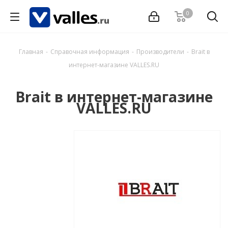
0
Главная
-
Справочная информация
-
Производители
-
Brait в
интернет-магазине VALLES.RU
Brait в интернет-магазине
VALLES.RU