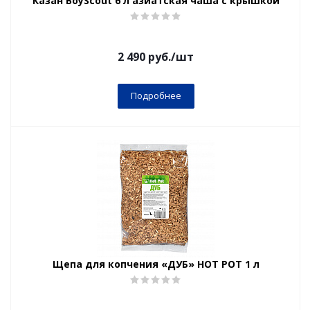
Казан BoyScout 6 л азиатская чаша с крышкой
2 490
руб.
/шт
Подробнее
Щепа для копчения «ДУБ» HOT POT 1 л