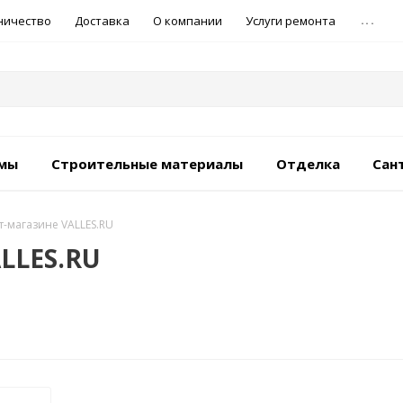
...
ничество
Доставка
О компании
Услуги ремонта
емы
Строительные материалы
Отделка
Сан
т-магазине VALLES.RU
LLES.RU