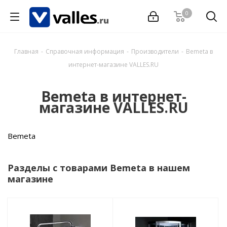
0
Главная
-
Справочная информация
-
Производители
-
Bemeta в
интернет-магазине VALLES.RU
Bemeta в интернет-
магазине VALLES.RU
Bemeta
Разделы с товарами Bemeta в нашем
магазине