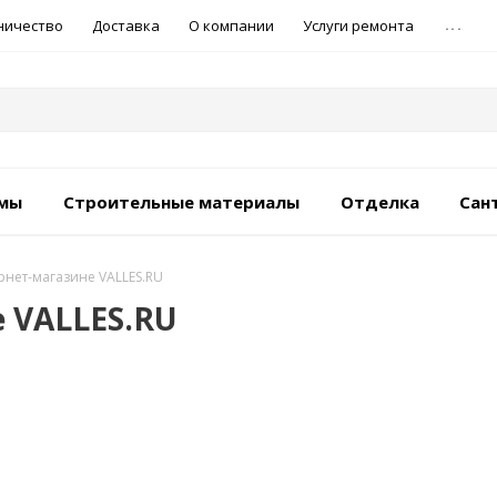
...
ничество
Доставка
О компании
Услуги ремонта
емы
Строительные материалы
Отделка
Сан
рнет-магазине VALLES.RU
 VALLES.RU