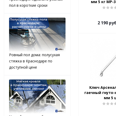
мм 5 кг МР-
пол в короткие сроки
2 190
руб
Ровный пол дома: полусухая
стяжка в Краснодаре по
доступной цене
Ключ Арсена
гаечный гнуто-
мм 5 