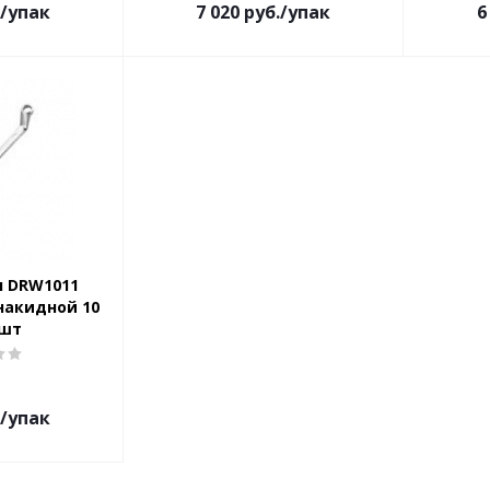
/упак
7 020
руб.
/упак
6
л DRW1011
накидной 10
 шт
/упак