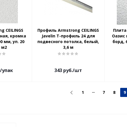
ng CEILINGS
Профиль Armstrong CEILINGS
Плита
ная, кромка
Javelin Т-профиль 24 для
Оазис 
0 мм, уп. 20
подвесного потолка, белый,
борд, 
2 м2
3,6 м
/упак
343
руб.
/шт
1
7
8
9