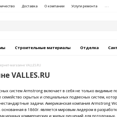
...
ничество
Доставка
О компании
Услуги ремонта
емы
Строительные материалы
Отделка
Сан
тернет-магазине VALLES.RU
не VALLES.RU
ных систем Armstrong включает в себя не только видимые 
е семейство скрытых и специальных подвесных систем, кото
нестандартные задачи. Американская компания Armstrong Wo
WI), основанная в 1860г. является мировым лидером в разработк
вационных коммерческих и жилых решений для потолочных,