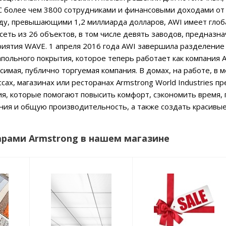
 С более чем 3800 сотрудниками и финансовыми доходами от
оду, превышающими 1,2 миллиарда долларов, AWI имеет гло
еть из 26 объектов, в том числе девять заводов, предназн
иятия WAVE. 1 апреля 2016 года AWI завершила разделение
польного покрытия, которое теперь работает как компания 
ависимая, публично торгуемая компания. В домах, на работе, в
сах, магазинах или ресторанах Armstrong World Industries п
я, которые помогают повысить комфорт, сэкономить время,
ия и общую производительность, а также создать красивые
арами Armstrong в нашем магазине