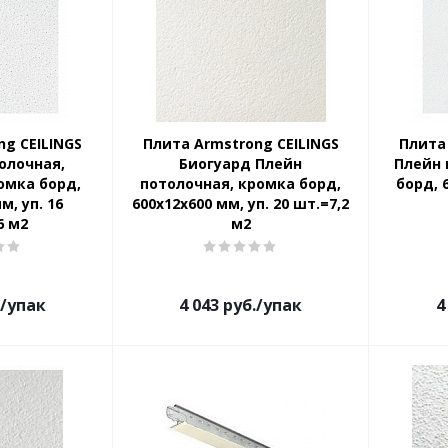
ng CEILINGS
Плита Armstrong CEILINGS
Плита
олочная,
Биогуард Плейн
Плейн 
омка борд,
потолочная, кромка борд,
борд, 
м, уп. 16
600x12x600 мм, уп. 20 шт.=7,2
6 м2
м2
/упак
4 043
руб.
/упак
4