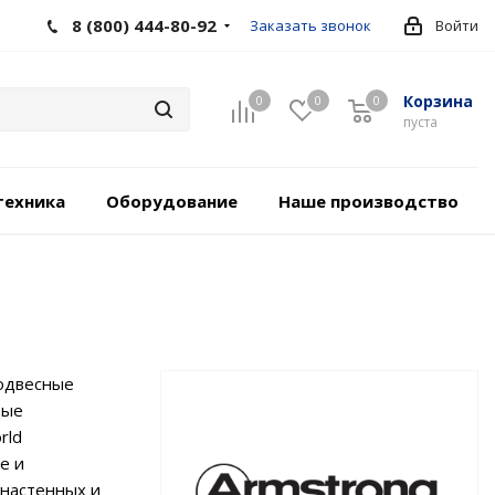
8 (800) 444-80-92
Заказать звонок
Войти
Корзина
0
0
0
пуста
техника
Оборудование
Наше производство
подвесные
рые
rld
е и
 настенных и