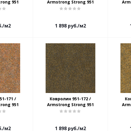
trong 951
Armstrong Strong 951
Arm
.
/м2
1 898
руб.
/м2
1-171 /
Ковролин 951-172 /
Ко
trong 951
Armstrong Strong 951
Arm
.
/м2
1 898
руб.
/м2