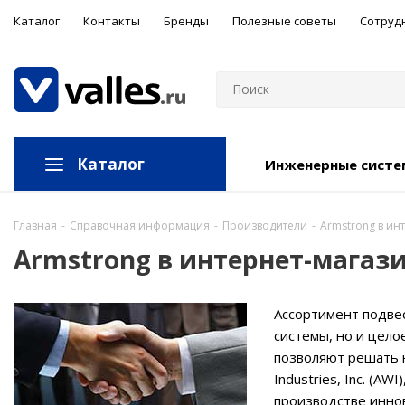
Каталог
Контакты
Бренды
Полезные советы
Сотруд
Каталог
Инженерные сист
Главная
-
Справочная информация
-
Производители
-
Armstrong в ин
Armstrong в интернет-магази
Ассортимент подвес
системы, но и цело
позволяют решать 
Industries, Inc. (A
производстве инно