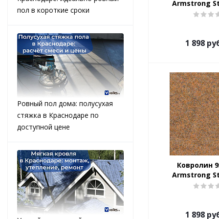
Armstrong S
пол в короткие сроки
1 898
руб
Ровный пол дома: полусухая
стяжка в Краснодаре по
доступной цене
Ковролин 95
Armstrong S
1 898
руб