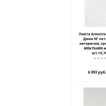
Плита Armstro
Дюна НГ пот
негорючая, кр
600х15х600 м
шт.=5,7
6 093
руб.