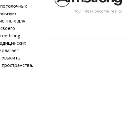
 потолочных
бальную
аченных для
 своего
Armstrong
 медицинских
редлагает
 повысить
 пространства.