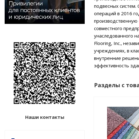
подвесных систем.
операций в 2016 г
производственную с
совместного предпр
унаследованного на
Flooring, Inc., нез
учреждениях, в клас
внутренние решени
эффективность здан
Разделы с тов
Наши контакты