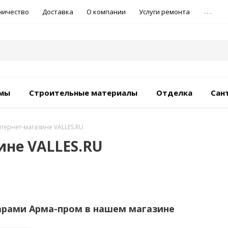
...
ничество
Доставка
О компании
Услуги ремонта
емы
Строительные материалы
Отделка
Сан
тернет-магазине VALLES.RU
ине VALLES.RU
арами Арма-пром в нашем магазине