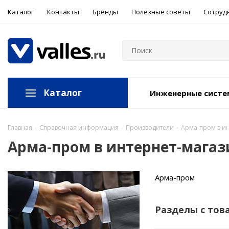
Каталог
Контакты
Бренды
Полезные советы
Сотруд
Каталог
Инженерные сист
Главная
-
Справочная информация
-
Производители
-
Арма-пром в ин
Арма-пром в интернет-магаз
Арма-пром
Разделы с тов