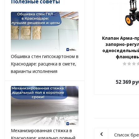
Полезные советы
Клапан Арма-п
запорно-рег
односедельный
Обшивка стен гипсокартоном в
фланцевы
Краснодаре: расценка в смете,
варианты исполнения
52 369
ру
Механизированная стяжка в
Список бр
Краснодаре: идеально ровный