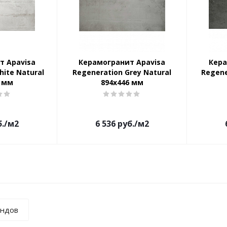
т Apavisa
Керамогранит Apavisa
Кера
hite Natural
Regeneration Grey Natural
Regene
6 мм
894x446 мм
.
/м2
6 536
руб.
/м2
ендов