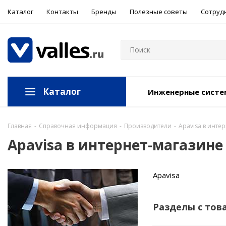
Каталог
Контакты
Бренды
Полезные советы
Сотруд
Каталог
Инженерные сист
Главная
-
Справочная информация
-
Производители
-
Apavisa в инте
Apavisa в интернет-магазине
Apavisa
Разделы с тов