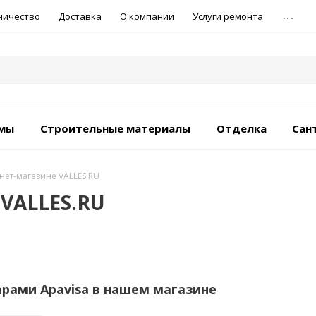
...
ничество
Доставка
О компании
Услуги ремонта
емы
Строительные материалы
Отделка
Сан
рнет-магазине VALLES.RU
 VALLES.RU
арами Apavisa в нашем магазине