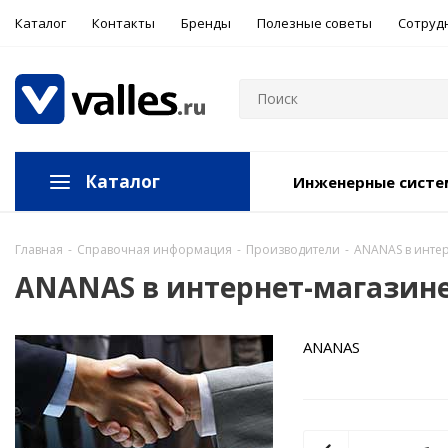
Каталог
Контакты
Бренды
Полезные советы
Сотруд
Каталог
Инженерные сист
Главная
-
Справочная информация
-
Производители
-
ANANAS в интер
ANANAS в интернет-магазине
ANANAS