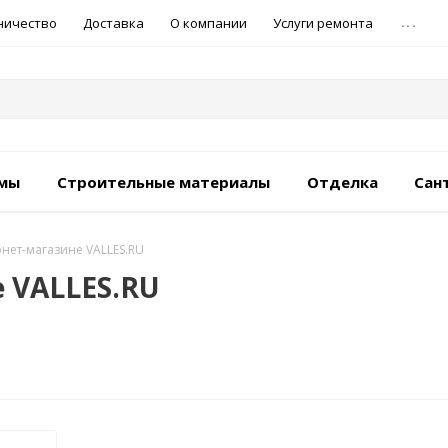
...
ничество
Доставка
О компании
Услуги ремонта
емы
Строительные материалы
Отделка
Сан
нет-магазине VALLES.RU
 VALLES.RU