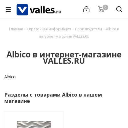
0
Главная
-
Справочная информация
-
Производители
-
Albico в
интернет-магазине VALLES.RU
Albico в интернет-магазине
VALLES.RU
Albico
Разделы с товарами Albico в нашем
магазине