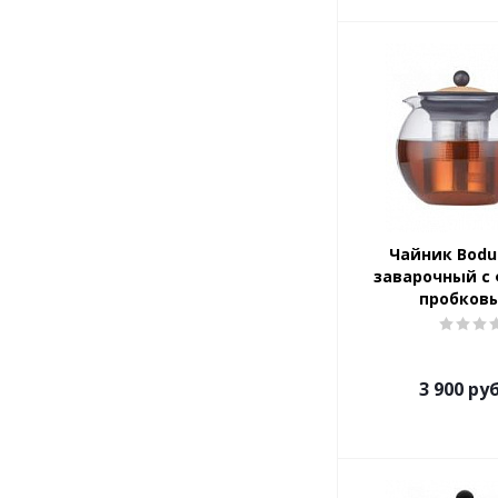
Чайник Bod
заварочный с
пробковы
3 900
руб