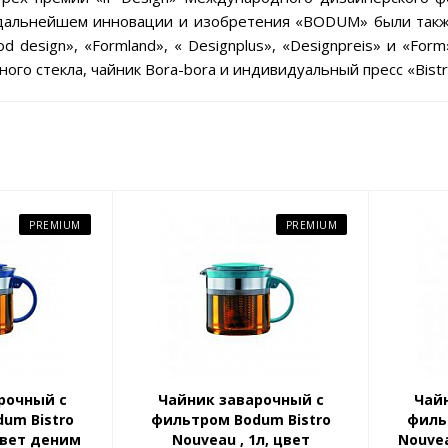
 дальнейшем инновации и изобретения «BODUM» были также 
od design», «Formland», « Designplus», «Designpreis» и «F
ного стекла, чайник Bora-bora и индивидуальный пресс «Bistr
PREMIUM
PREMIUM
рочный с
Чайник заварочный с
Чай
um Bistro
фильтром Bodum Bistro
филь
 цвет деним
Nouveau , 1л, цвет
Nouvea