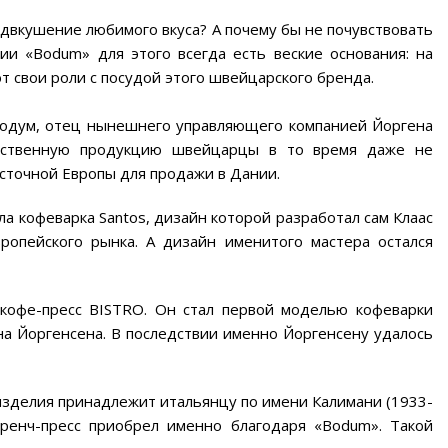
едвкушение любимого вкуса? А почему бы не почувствовать
ии «Bodum» для этого всегда есть веские основания: на
 свои роли с посудой этого швейцарского бренда.
 Бодум, отец нынешнего управляющего компанией Йоргена
обственную продукцию швейцарцы в то время даже не
сточной Европы для продажи в Дании.
а кофеварка Santos, дизайн которой разработал сам Клаас
ропейского рынка. А дизайн именитого мастера остался
кофе-пресс BISTRO. Он стал первой моделью кофеварки
на Йоргенсена. В последствии именно Йоргенсену удалось
 изделия принадлежит итальянцу по имени Калимани (1933-
френч-пресс приобрел именно благодаря «Bodum». Такой