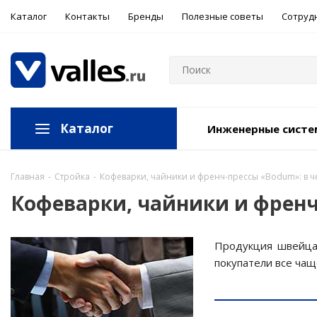
Каталог
Контакты
Бренды
Полезные советы
Сотруд
Каталог
Инженерные сист
Главная
-
Стройка
-
Кофеварки, чайники и френч-прессы «Bodum»: в че
Кофеварки, чайники и френч-
Продукция швейцар
покупатели все чащ