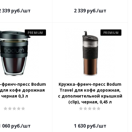
2 339
руб.
/шт
2 339
руб.
/шт
PREMIUM
PREMIUM
-френч-пресс Bodum
Кружка-френч-пресс Bodum
 для кофе дорожная
Travel для кофе дорожная,
черная 0,3 л
с дополнительной крышкой
(clip), черная, 0,45 л
1 060
руб.
/шт
1 630
руб.
/шт