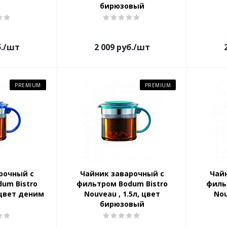
бирюзовый
.
/шт
2 009
руб.
/шт
PREMIUM
PREMIUM
рочный с
Чайник заварочный с
Чай
um Bistro
фильтром Bodum Bistro
филь
, цвет деним
Nouveau , 1.5л, цвет
Nou
бирюзовый