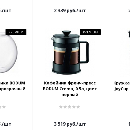
.
/шт
2 339
руб.
/шт
PREMIUM
PREMIUM
ника BODUM
Кофейник френч-пресс
Кружка
 прозрачный
BODUM Crema, 0.5л, цвет
JoyCup
черный
.
/шт
3 519
руб.
/шт