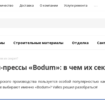
...
ничество
Доставка
О компании
Услуги ремонта
емы
Строительные материалы
Отделка
Сан
м их секрет?
прессы «Bodum»: в чем их сек
ского производства пользуется особой популярностью как
е выбирают именно «Bodum»? Valles решил разобраться!