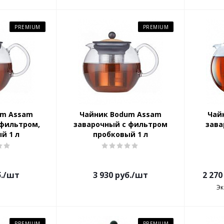
PREMIUM
PREMIUM
um Assam
Чайник Bodum Assam
Чай
 фильтром,
заварочный с фильтром
зава
й 1 л
пробковый 1 л
.
/шт
3 930
руб.
/шт
2 270
Э
PREMIUM
PREMIUM