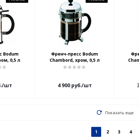
с Bodum
Френч-пресс Bodum
Фр
ом, 0,5 л
Chambord, хром, 0,5 л
Cham
.
/шт
4 900
руб.
/шт
Показать еще
1
2
3
4