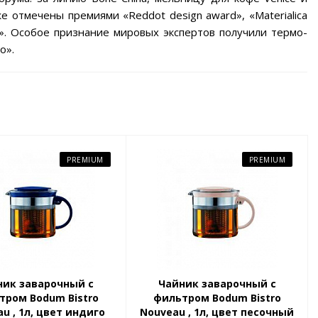
отмечены премиями «Reddot design award», «Materialica
orm». Особое признание мировых экспертов получили термо-
o».
PREMIUM
PREMIUM
ник заварочный с
Чайник заварочный с
тром Bodum Bistro
фильтром Bodum Bistro
u , 1л, цвет индиго
Nouveau , 1л, цвет песочный