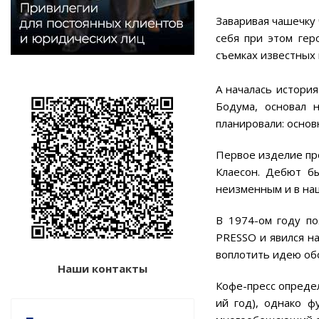
Заваривая чашечку 
себя при этом гер
съемках известных 
А началась истори
Бодума, основал 
планировали: осно
Первое изделие про
Клаесон. Дебют бы
неизменным и в на
В 1974-ом году п
PRESSO и явился н
воплотить идею обо
Наши контакты
Кофе-пресс определ
ий год), однако ф