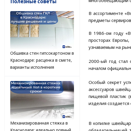
многообещающий ст
Полезные советы
В ассортименте «B
предметы сервировк
В 1986-ом году «
просторах Европы,
узнаваемым на рын
Обшивка стен гипсокартоном в
Краснодаре: расценка в смете,
2000-ый год стал
варианты исполнения
началом официальн
Особый секрет усп
аксессуаров швейц
пищевой пластик (
изделия создается 
Механизированная стяжка в
В копилке швейцар
Краснодаре: идеально ровный
обладательницей т