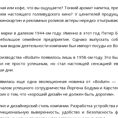
чая или кофе, что вы ощущаете? Тонкий аромат напитка, пр
оем настоящего голливудского кино? У ценителей продукц
кинокартин и рекламных роликов актеры нередко отыгрывают
я марки в далеком 1944-ом году. Именно в этот год Петер
небольшое семейное предприятие. Однако выпускать с
вным видом деятельности компании был импорт посуды из Во
изводства «Bodum» появилось лишь в 1958-ом году. Это был
л не просто успешным, но стал настоящей сенсацией ев
ши дни.
оявилась еще одна эволюционная новинка от «Bodum» — 
ачалом успешного сотрудничества Йоргена Бодума и Карсте
их о том, что «хороший дизайн не должен быть дорогим».
ил и дизайнерский стиль компании. Разработка устройства
ункциональную выверенность, удобство и безопасность 