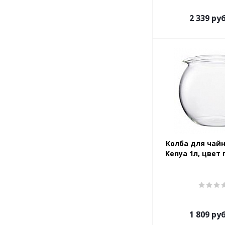
2 339
руб
Колба для чай
Kenya 1л, цвет
1 809
руб