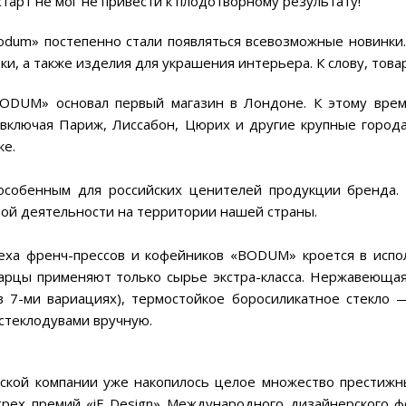
арт не мог не привести к плодотворному результату!
odum» постепенно стали появляться всевозможные новинки. 
и, а также изделия для украшения интерьера. К слову, това
BODUM» основал первый магазин в Лондоне. К этому врем
 включая Париж, Лиссабон, Цюрих и другие крупные города
ке.
 особенным для российских ценителей продукции бренда.
ой деятельности на территории нашей страны.
еха френч-прессов и кофейников «BODUM» кроется в испо
арцы применяют только сырье экстра-класса. Нержавеющая
в 7-ми вариациях), термостойкое боросиликатное стекло 
стеклодувами вручную.
ской компании уже накопилось целое множество престижных
рех премий «iF Design» Международного дизайнерского фо