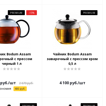
PREMIUM
-15%
PREMIUM
ник Bodum Assam
Чайник Bodum Assam
рочный с прессом
заварочный с прессом хром
черный 1 л
0,5 л
руб.
/шт
4 100
руб.
/шт
2 670
руб.
кономия
400
руб.
PREMIUM
PREMIUM