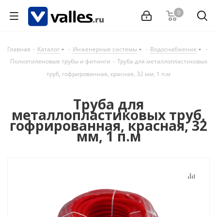
0
Главная
-
Каталог
-
Инженерные системы
-
Водоснабжение
-
Полиэтиленовые трубы и фитинги
-
Труба для металлопластиковых
труб, гофрированная, красная, 32 мм, 1 п.м
Труба для
металлопластиковых труб,
гофрированная, красная, 32
мм, 1 п.м