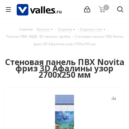
0
Главная
-
Каталог
-
Отделка
-
Отделка стен
-
Панели ПВХ, МДФ, 3D панели, пробка
-
Стеновая панель ПВХ Novita
фриз 3D Афалины узор 2700x250 мм
Стеновая панель ПВХ Novita
фриз 3D Афалины узор
2700x250 мм