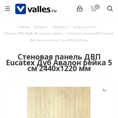
0
Главная
-
Каталог
-
Отделка
-
Отделка стен
-
Панели ПВХ, МДФ, 3D панели, пробка
-
Стеновая панель ДВП Eucatex
Дуб Авалон рейка 5 см 2440х1220 мм
Стеновая панель ДВП
Eucatex Дуб Авалон рейка 5
см 2440х1220 мм