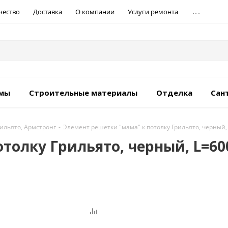
...
чество
Доставка
О компании
Услуги ремонта
емы
Строительные материалы
Отделка
Сан
рильято, Армстронг
-
Элемент решетки "мама" к потолку Грильято, черный, 
толку Грильято, черный, L=600