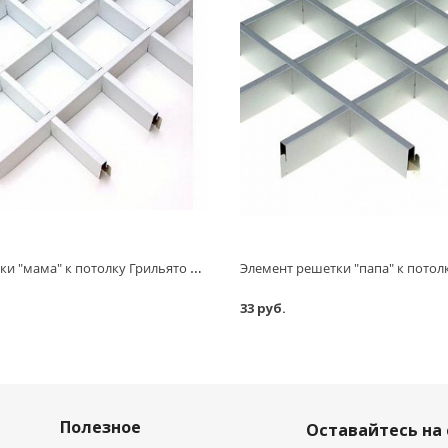
Элемент решетки "мама" к потолку Грильято белый, L=600 мм, h=40 мм, 100х100 мм, 0,32 мм
33 руб.
Полезное
Оставайтесь на 