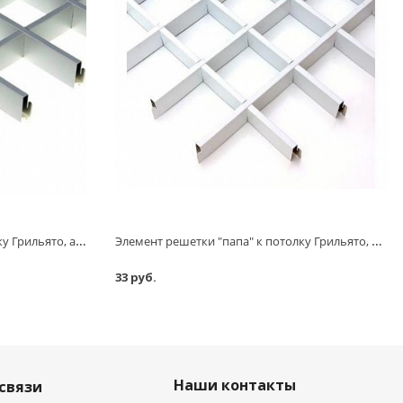
Элемент решетки "папа" к потолку Грильято, алюминий/металлик серебристый, L=600 мм, h=40 мм, 100х100 мм, 0,32 мм
Элемент решетки "папа" к потолку Грильято, белый, L=600 мм, h=40 мм, 100х100 мм, 0,32 мм
33 руб.
Наши контакты
связи