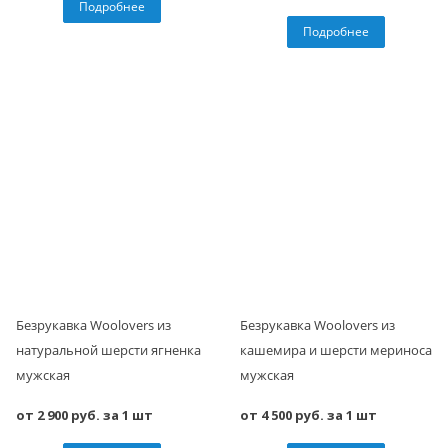
Подробнее
Подробнее
Безрукавка Woolovers из
Безрукавка Woolovers из
натуральной шерсти ягненка
кашемира и шерсти мериноса
мужская
мужская
от 2 900 руб. за 1 шт
от 4 500 руб. за 1 шт