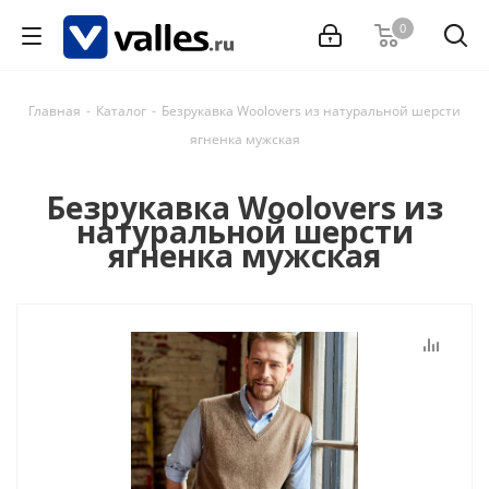
0
Главная
-
Каталог
-
Безрукавка Woolovers из натуральной шерсти
ягненка мужская
Безрукавка Woolovers из
натуральной шерсти
ягненка мужская