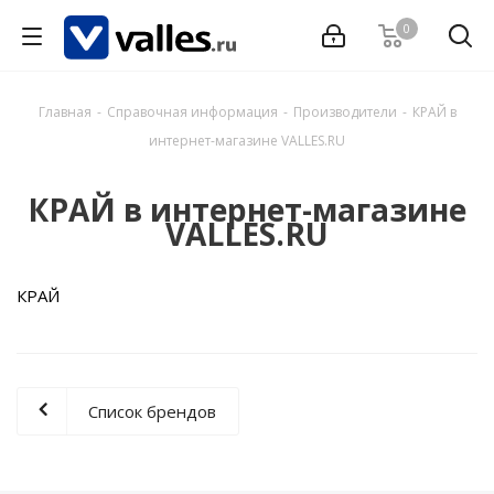
0
Главная
-
Справочная информация
-
Производители
-
КРАЙ в
интернет-магазине VALLES.RU
КРАЙ в интернет-магазине
VALLES.RU
КРАЙ
Список брендов