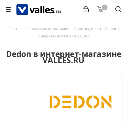
0
Главная
-
Справочная информация
-
Производители
-
Dedon в
интернет-магазине VALLES.RU
Dedon в интернет-магазине
VALLES.RU