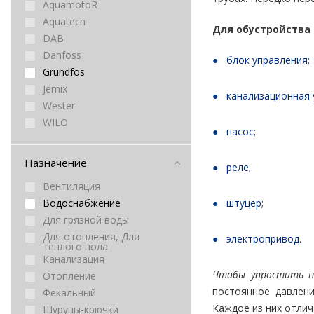
AquamotoR
Aquatech
Для обустройства
DAB
Danfoss
блок управления;
Grundfos
Jemix
канализационная 
Wester
WILO
насос
;
Назначение
реле
;
Вентиляция
Водоснабжение
штуцер
;
Для грязной воды
Для отопления, Для
электропривод
.
теплого пола
Канализация
Чтобы упростить н
Отопление
постоянное давлени
Фекальный
Каждое из них отли
Шурупы-крючки