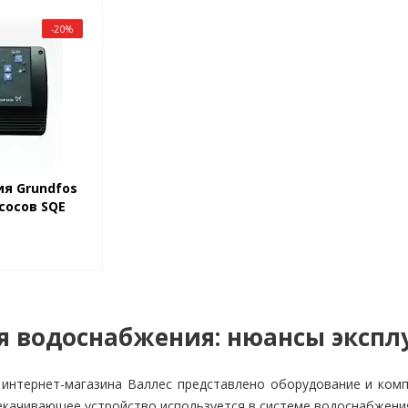
-20%
ия Grundfos
асосов SQE
я водоснабжения: нюансы эксп
 интернет-магазина Валлес представлено оборудование и ком
екачивающее устройство используется в системе водоснабжения