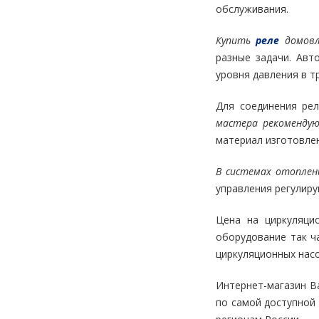
обслуживания.
Купить
реле
домовл
разные задачи. Авт
уровня давления в т
Для соединения рел
мастера рекоменду
материал изготовле
В системах отоплен
управления регулир
Цена на циркуляци
оборудование так ч
циркуляционных насо
Интернет-магазин В
по самой доступной 