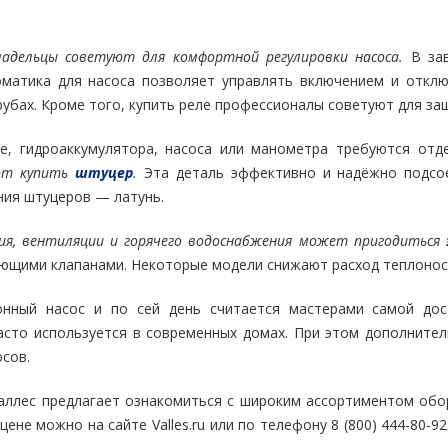
адельцы советуют для комфортной регулировки насоса.
В зав
оматика для насоса позволяет управлять включением и отк
рубах. Кроме того, купить реле профессионалы советуют для защ
е, гидроаккумулятора, насоса или манометра требуются отд
ют купить
штуцер
.
Эта деталь эффективно и надёжно подсое
ния штуцеров — латунь.
ия, вентиляции и горячего водоснабжения может пригодиться
ующими клапанами. Некоторые модели снижают расход теплоноси
онный насос и по сей день считается мастерами самой дос
асто используется в современных домах. При этом дополнител
сов.
аллес предлагает ознакомиться с широким ассортиментом обо
цене можно на сайте Valles.ru или по телефону 8 (800) 444-80-