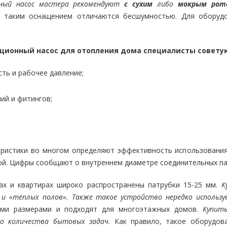
нный насос мастера рекомендуют
с сухим
либо
мокрым рот
с таким оснащением отличаются бесшумностью. Для оборуд
ционный насос для отопления дома специалисты совету
ть и рабочее давление;
ий и фитингов;
еристики во многом определяют эффективность использования
ой. Цифры сообщают о внутреннем диаметре соединительных пат
х и квартирах широко распространены патрубки 15-25 мм.
К
 и «тёплых полов». Также такое устройство нередко использу
ми размерами и подходят для многоэтажных домов.
Купит
го количества бытовых задач
.
Как правило, такое оборудов