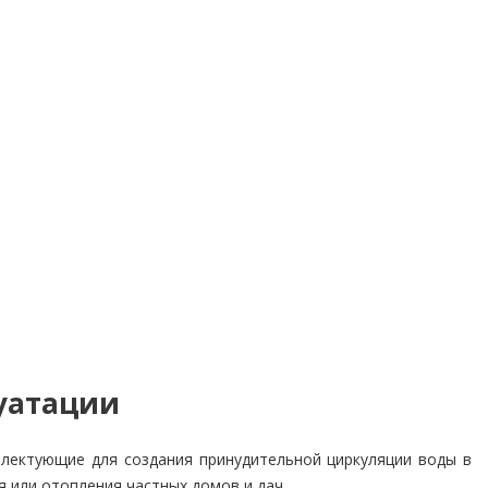
луатации
плектующие для создания принудительной циркуляции воды в
 или отопления частных домов и дач.