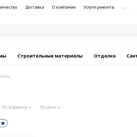
...
ничество
Доставка
О компании
Услуги ремонта
емы
Строительные материалы
Отделка
Сан
асосы
По алфавиту
По цене
я ✖