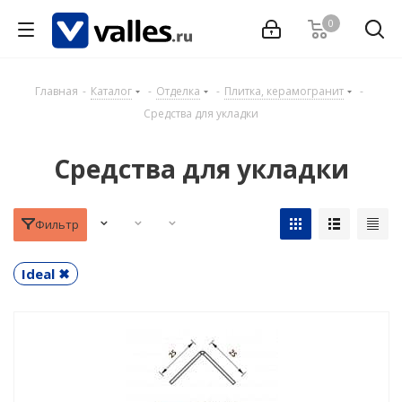
0
Главная
-
Каталог
-
Отделка
-
Плитка, керамогранит
-
Средства для укладки
Средства для укладки
Фильтр
Ideal ✖