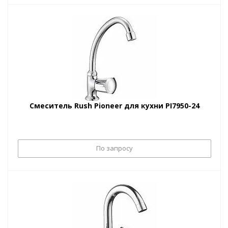
Смеситель Rush Pioneer для кухни PI7950-24
По запросу