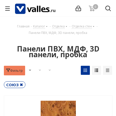
0
Главная
-
Каталог
-
Отделка
-
Отделка стен
-
Панели ПВХ, МДФ, 3D панели, пробка
Панели ПВХ, МДФ, 3D
панели, пробка
Фильтр
СОЮЗ ✖