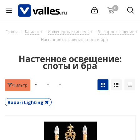
0
Главная
-
Каталог
-
Инженерные системы
-
Электроосвещение
-
Настенное освещение: споты и бра
Настенное освещение:
споты и бра
Фильтр
Badari Lighting ✖