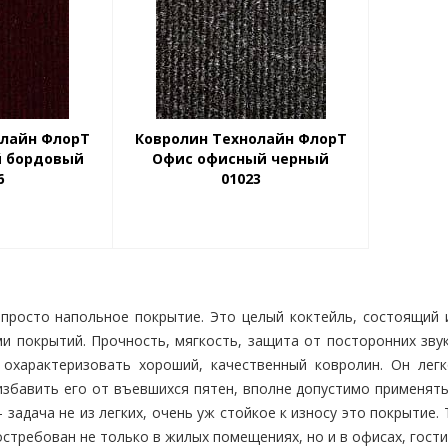
олайн ФлорТ
Ковролин Технолайн ФлорТ
й бордовый
Офис офисный черный
6
01023
просто напольное покрытие. Это целый коктейль, состоящий 
ми покрытий. Прочность, мягкость, защита от посторонних зву
 охарактеризовать хороший, качественный ковролин. Он ле
 избавить его от въевшихся пятен, вполне допустимо применя
 задача не из легких, очень уж стойкое к износу это покрытие
остребован не только в жилых помещениях, но и в офисах, гости