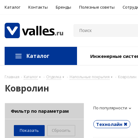
Каталог
Контакты
Бренды
Полезные советы
Сотруд
Каталог
Инженерные сист
Главная
-
Каталог
-
Отделка
-
Напольные покрытия
-
Ковролин
Ковролин
По популярности
Фильтр по параметрам
Технолайн ✖
Сбросить