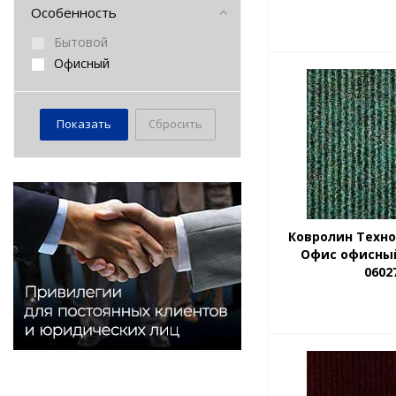
Карат
Особенность
Ковротекс
Бытовой
Ковры Бреста
Офисный
Нева Тафт
Технолайн
УРГ-ГАЗ КАРПЕТ
Сбросить
Ковролин Техн
Офис офисны
0602