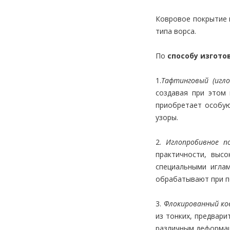
Ковровое покрытие в
типа ворса.
По
способу изгото
1.
Тафтинговый (игл
создавая при этом 
приобретает особую
узоры.
2.
Иглопробивное п
практичности, выс
специальными игла
обрабатывают при п
3.
Флокированный ко
из тонких, предвари
различным деформац