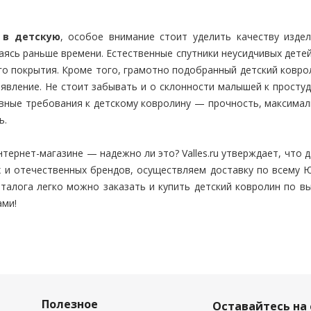
 в детскую
, особое внимание стоит уделить качеству изде
аясь раньше времени. Естественные спутники неусидчивых дете
го покрытия. Кроме того, грамотно подобранный детский ковро
явление. Не стоит забывать и о склонности малышей к простуд
вные требования к детскому ковролину — прочность, максимал
ь.
нтернет-магазине — надежно ли это? Valles.ru утверждает, что 
х и отечественных брендов, осуществляем доставку по всему 
аталога легко можно заказать и купить детский ковролин по 
ами!
Полезное
Оставайтесь на 