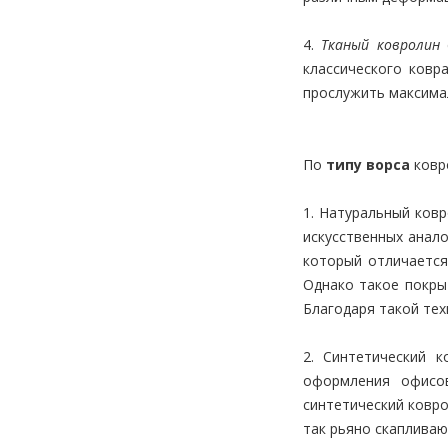
4.
Тканый ковролин
с
классического ковр
прослужить максима
По
типу ворса
ковр
1. Натуральный ков
искусственных анал
который отличается
Однако такое покры
Благодаря такой те
2. Синтетический 
оформления офисов
синтетический ковро
так рьяно скапливаю