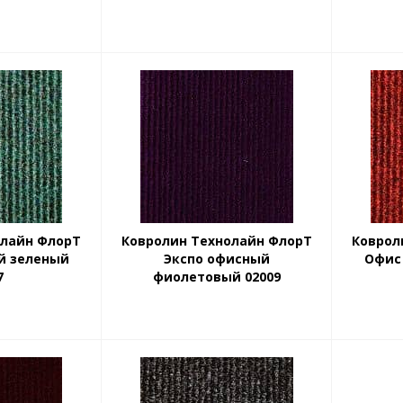
олайн ФлорТ
Ковролин Технолайн ФлорТ
Коврол
й зеленый
Экспо офисный
Офис
7
фиолетовый 02009