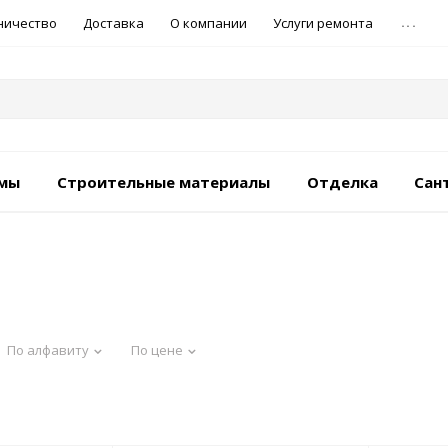
...
ничество
Доставка
О компании
Услуги ремонта
емы
Строительные материалы
Отделка
Сан
По алфавиту
По цене