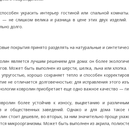
пособен украсить интерьер гостиной или спальной комнаты
а — не слишком велика и разница в цене этих двух изделий
льно долго.
овые покрытия принято разделять на натуральные и синтетичес
ролин является лучшим решением для дома: он более экологиче
огов. Может быть выполнен из шерсти, шелка, льна или хлопка
 упругостью, хорошо сохраняет тепло и способен корректиро
тие не отличается долговечностью: для исправления этого из
хнологии ковролин приобретает еще одно важное качество — ги
ковролин более устойчив к износу, выцветанию и различн
 и общественных заведений. Однако и для дома такое п
лин стоит дешевле, во-вторых, за ним значительно проще ухаж
тся микроорганизмы. Может быть выполнен из акрила, полиэсте