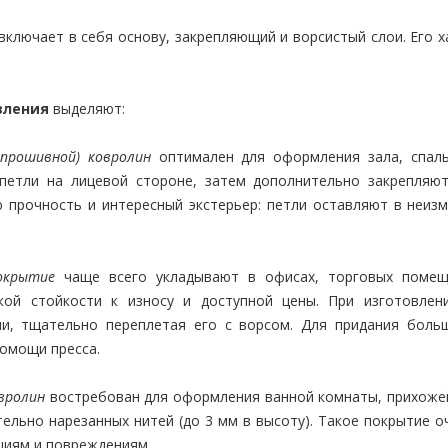
ключает в себя основу, закрепляющий и ворсистый слои. Его х
вления
выделяют:
опрошивной) ковролин
оптимален для оформления зала, спаль
петли на лицевой стороне, затем дополнительно закрепляю
 прочность и интересный экстерьер: петли оставляют в неиз
окрытие
чаще всего укладывают в офисах, торговых помеще
окой стойкости к износу и доступной цены. При изготовле
ми, тщательно переплетая его с ворсом. Для придания боль
омощи пресса.
вролин
востребован для оформления ванной комнаты, прихожей
тельно нарезанных нитей (до 3 мм в высоту). Такое покрытие 
иям и повреждениям.