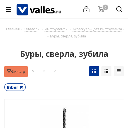
0
Главная
-
Каталог
-
Инструмент
-
Аксессуары для инструмента
-
Буры, сверла, зубила
Буры, сверла, зубила
Фильтр
Biber ✖